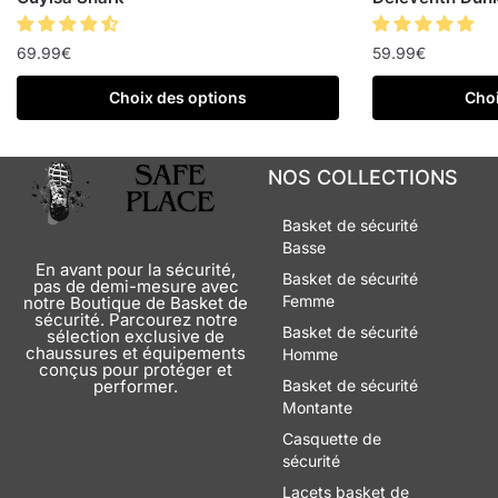
69.99
€
59.99
€
Choix des options
Choi
NOS COLLECTIONS
Basket de sécurité
Basse
En avant pour la sécurité,
Basket de sécurité
pas de demi-mesure avec
Femme
notre Boutique de Basket de
sécurité. Parcourez notre
Basket de sécurité
sélection exclusive de
chaussures et équipements
Homme
conçus pour protéger et
performer.
Basket de sécurité
Montante
Casquette de
sécurité
Lacets basket de