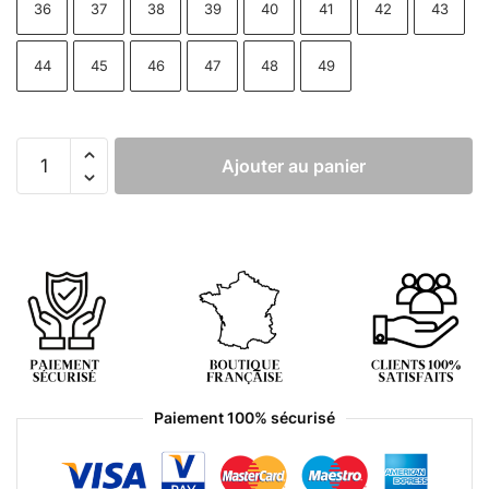
36
37
38
39
40
41
42
43
44
45
46
47
48
49
Ajouter au panier
Paiement 100% sécurisé