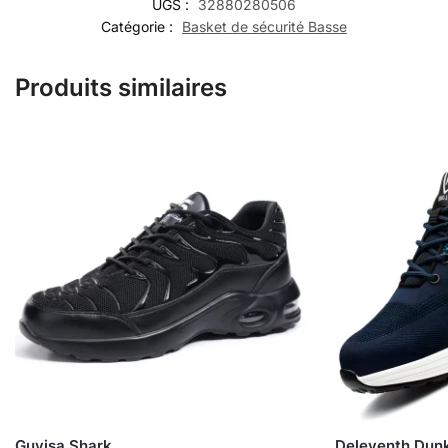
UGS :
32880280506
Catégorie :
Basket de sécurité Basse
Produits similaires
Guyisa Shark
Deleventh Dun